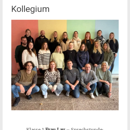
Kollegium
m
Klasse 1
Frau Lay
– Sprechstunde: